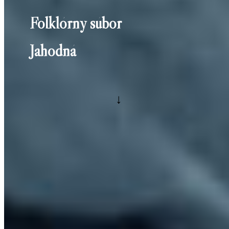
Folklórny súbor
Jahodná
↓